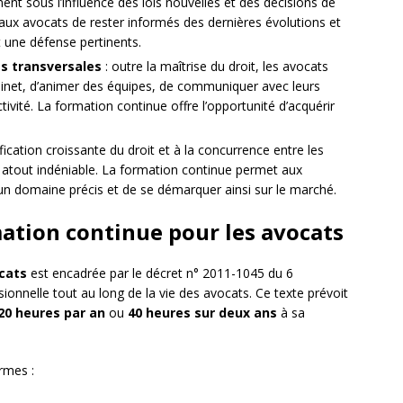
nt sous l’influence des lois nouvelles et des décisions de
aux avocats de rester informés des dernières évolutions et
 et une défense pertinents.
 transversales
: outre la maîtrise du droit, les avocats
binet, d’animer des équipes, de communiquer avec leurs
tivité. La formation continue offre l’opportunité d’acquérir
fication croissante du droit et à la concurrence entre les
un atout indéniable. La formation continue permet aux
un domaine précis et de se démarquer ainsi sur le marché.
mation continue pour les avocats
cats
est encadrée par le décret n° 2011-1045 du 6
ionnelle tout au long de la vie des avocats. Ce texte prévoit
20 heures par an
ou
40 heures sur deux ans
à sa
ormes :