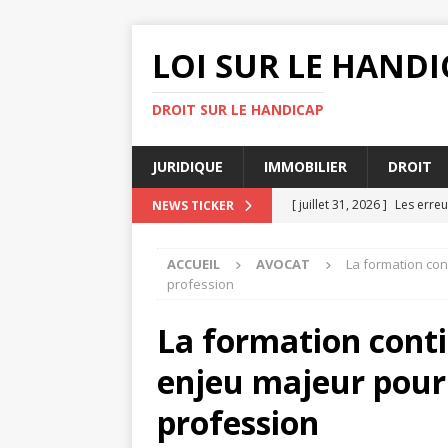
LOI SUR LE HANDI
DROIT SUR LE HANDICAP
JURIDIQUE
IMMOBILIER
DROIT
[ juillet 31, 2026 ]
Les erreu
NEWS TICKER
[ juillet 27, 2026 ]
Avocat dr
ACCUEIL
AVOCAT
La formation con
[ juillet 23, 2026 ]
Les impli
profession
[ juillet 19, 2026 ]
3 étapes 
La formation conti
DIVORCE
enjeu majeur pour 
[ août 4, 2026 ]
Rôle d’un a
profession