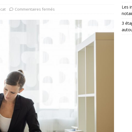
Les i
cat
Commentaires fermés
notai
3 éta
auto