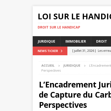
LOI SUR LE HANDI
DROIT SUR LE HANDICAP
JURIDIQUE
IMMOBILIER
DROIT
[ juillet 31, 2026 ]
Les erreu
NEWS TICKER
[ juillet 27, 2026 ]
Avocat dr
ACCUEIL
JURIDIQUE
L’Encadrement 
[ juillet 23, 2026 ]
Les impli
Perspectives
[ juillet 19, 2026 ]
3 étapes 
L’Encadrement Jur
DIVORCE
de Capture du Carb
[ août 4, 2026 ]
Rôle d’un a
Perspectives