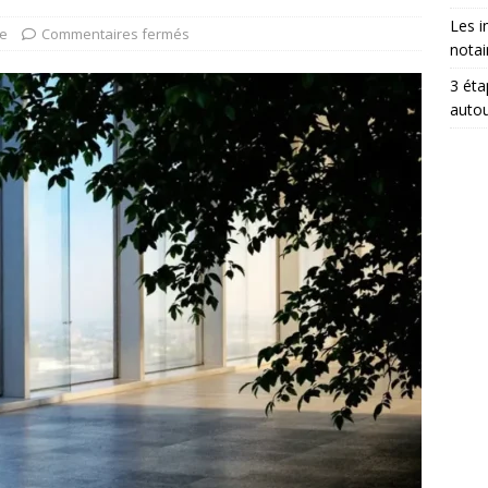
Les i
ue
Commentaires fermés
notai
3 éta
auto