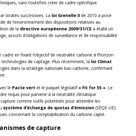
iques, sans toutefois créer de cadre spécifique.
 par strates successives. La
loi Grenelle II
de 2010 a posé
ode de l’environnement des dispositions relatives au
tion de la
directive européenne 2009/31/CE
a établi un
ge, assorti d’obligations de surveillance et de responsabilité
cadre en fixant l’objectif de neutralité carbone à l’horizon
ux technologies de captage. Plus récemment, la
loi Climat
ogies dans la stratégie nationale bas-carbone, confirmant
se.
avec le
Pacte vert
et le paquet législatif
« Fit for 55 »
. Le
dre requis pour parvenir à la neutralité climatique
capture comme outils potentiels pour atteindre les
du
système d’échange de quotas d’émission
(SEQE-UE)
fiques concernant la comptabilisation du carbone capté.
canismes de capture