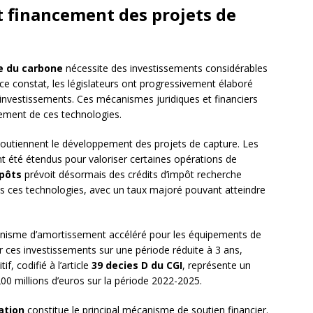
t financement des projets de
e du carbone
nécessite des investissements considérables
ce constat, les législateurs ont progressivement élaboré
es investissements. Ces mécanismes juridiques et financiers
rement de ces technologies.
 soutiennent le développement des projets de capture. Les
t été étendus pour valoriser certaines opérations de
pôts
prévoit désormais des crédits d’impôt recherche
ans ces technologies, avec un taux majoré pouvant atteindre
anisme d’amortissement accéléré pour les équipements de
r ces investissements sur une période réduite à 3 ans,
f, codifié à l’article
39 decies D du CGI
, représente un
 200 millions d’euros sur la période 2022-2025.
ation
constitue le principal mécanisme de soutien financier.