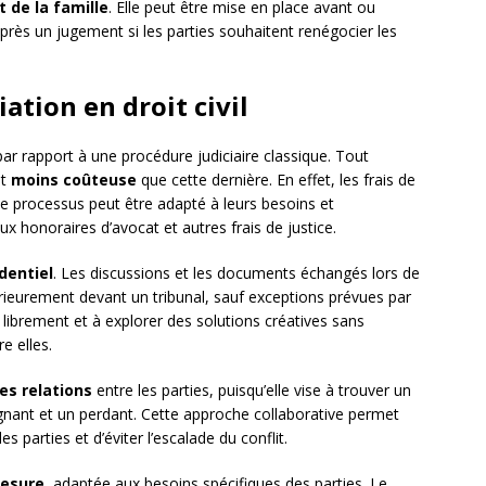
t de la famille
. Elle peut être mise en place avant ou
rès un jugement si les parties souhaitent renégocier les
ation en droit civil
r rapport à une procédure judiciaire classique. Tout
t
moins coûteuse
que cette dernière. En effet, les frais de
le processus peut être adapté à leurs besoins et
aux honoraires d’avocat et autres frais de justice.
dentiel
. Les discussions et les documents échangés lors de
érieurement devant un tribunal, sauf exceptions prévues par
r librement et à explorer des solutions créatives sans
e elles.
es relations
entre les parties, puisqu’elle vise à trouver un
gnant et un perdant. Cette approche collaborative permet
parties et d’éviter l’escalade du conflit.
mesure
, adaptée aux besoins spécifiques des parties. Le