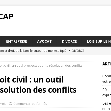
CAP
ENTREPRISE
AVOCAT
DIVORCE
LOIS SUR LE 
vocat droit de la famille autour de moi expliqué
DIVORCE
rs fréquentes lors d’un divorce chez le notaire
DIVORCE
ART
t civil : un outil précieux pour la résolution des conflits
oit de la famille autour de moi : recours et litiges
DIVORCE
Comme
cations fiscales d’un divorce chez le notaire
DIVORCE
t civil : un outil
votre
divorce chez le notaire peut simplifier votre vie
DIVORCE
solution des conflits
Rôle 
expli
Les e
roit
Commentaires fermés
notai