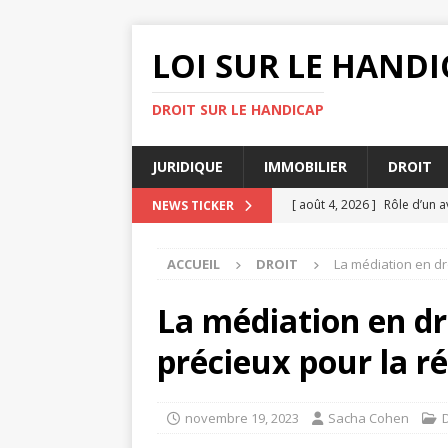
LOI SUR LE HANDI
DROIT SUR LE HANDICAP
JURIDIQUE
IMMOBILIER
DROIT
[ août 4, 2026 ]
Rôle d’un a
NEWS TICKER
[ juillet 31, 2026 ]
Les erreu
ACCUEIL
DROIT
La médiation en droi
[ juillet 27, 2026 ]
Avocat dr
[ juillet 23, 2026 ]
Les impli
La médiation en droi
[ août 8, 2026 ]
Comment le 
précieux pour la ré
novembre 19, 2023
Sacha Cohen
D