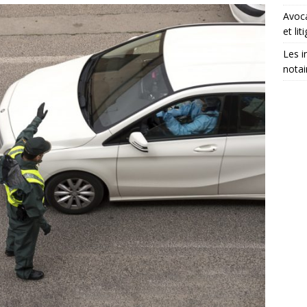
Avoca
et lit
Les i
notai